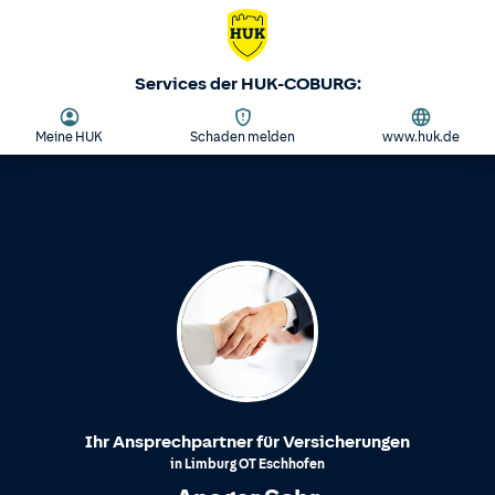
Services der HUK-COBURG:
Meine HUK
Schaden melden
www.huk.de
Ihr Ansprechpartner für Versicherungen
in
Limburg
OT
Eschhofen