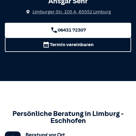
Ansgar Sehr
Limburger Str. 105 A
,
65552
Limburg
06431 72307
Termin vereinbaren
Persönliche Beratung in
Limburg
-
Eschhofen
Beratung vor Ort