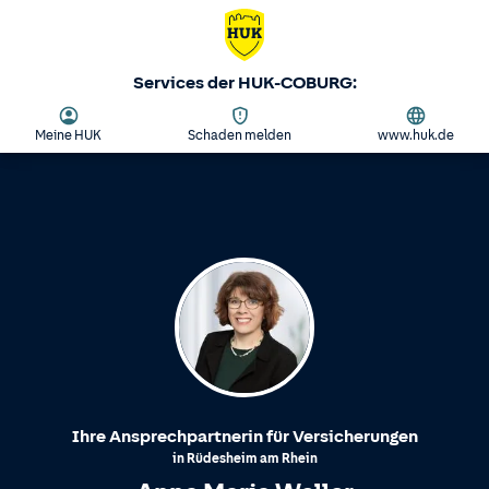
Services der HUK-COBURG:
Meine HUK
Schaden melden
www.huk.de
Ihre Ansprechpartnerin für Versicherungen
in
Rüdesheim am Rhein