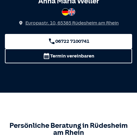
Spricht
Anna Maria Weller
Deutsch
Englisch
Europastr. 10
,
65385
Rüdesheim am Rhein
06722 7100741
Termin vereinbaren
Persönliche Beratung in
Rüdesheim
am Rhein