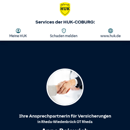
Services der HUK-COBURG:
Meine HUK
Schaden melden
www.huk.de
Ihre Ansprechpartnerin für Versicherungen
in
Rheda-Wiedenbrück
OT
Rheda