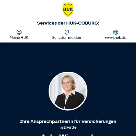
Services der HUK-COBURG:
Meine HUK
Schaden melden
www.huk.de
Ihre Ansprechpartnerin für Versicherungen
in
Erwitte