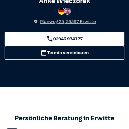
Spricht
Anke Wieczorek
Deutsch
Englisch
Planweg 23
,
59597
Erwitte
02943 974177
Termin vereinbaren
Persönliche Beratung in
Erwitte