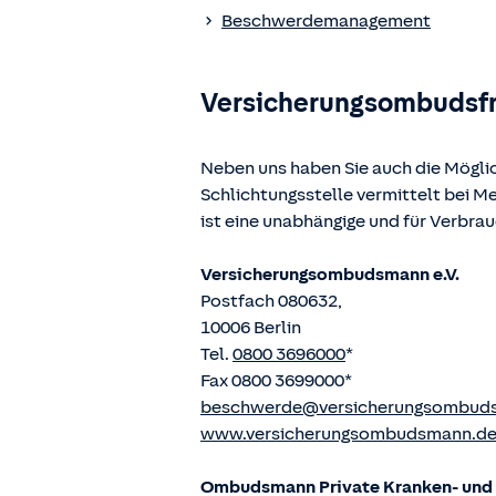
www.gesetze-im-internet.de
einges
Beschwerdemanagement
Versicherungsombudsf
Neben uns haben Sie auch die Mögli
Schlichtungsstelle vermittelt bei 
ist eine unabhängige und für Verbra
Versicherungsombudsmann e.V.
Postfach 080632,
10006 Berlin
Tel.
0800 3696000
*
Fax 0800 3699000*
beschwerde@versicherungsombud
www.versicherungsombudsmann.d
Ombudsmann Private Kranken- und P