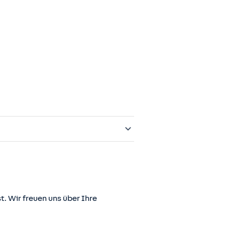
t. Wir freuen uns über Ihre
er juris GmbH betriebene Homepage