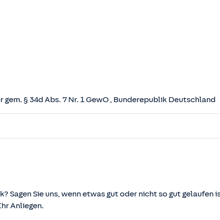
 gem. § 34d Abs. 7 Nr. 1 GewO
, Bunderepublik Deutschland
herungsvertrag (VVG)
tz (VAG)
svermittlung und -beratung (VersVermV)
k? Sagen Sie uns, wenn etwas gut oder nicht so gut gelaufen is
r Anliegen.
önnen über die vom Bundesministerium der Justiz und von d