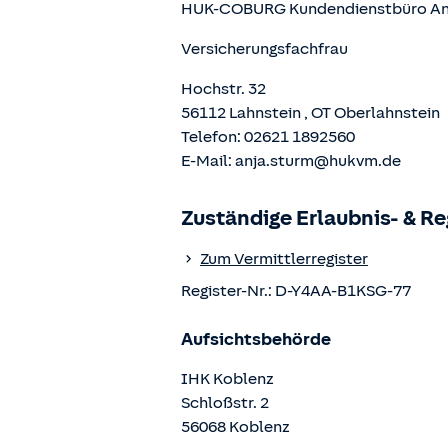
HUK-COBURG Kundendienstbüro
An
Versicherungsfachfrau
Hochstr. 32
56112
Lahnstein
, OT
Oberlahnstein
Telefon:
02621 1892560
E-Mail:
anja.sturm@hukvm.de
Zuständige Erlaubnis- & R
Zum Vermittlerregister
Register-Nr.:
D-Y4AA-B1KSG-77
Aufsichtsbehörde
IHK Koblenz
Schloßstr.
2
56068
Koblenz