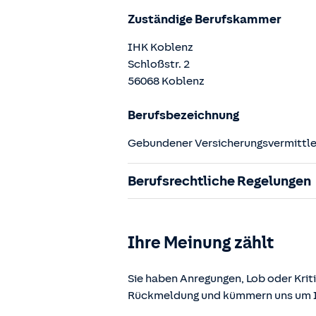
Zuständige Berufskammer
IHK Koblenz
Schloßstr.
2
56068
Koblenz
Berufsbezeichnung
Gebundener Versicherungsvermittler
Berufsrechtliche Regelungen
§ 34d Gewerbeordnung (GewO)
§§ 59 – 68 Gesetz über den Versic
Ihre Meinung zählt
§ 48b Versicherungsaufsichtsgese
Verordnung über die Versicherung
Sie haben Anregungen, Lob oder Kriti
Rückmeldung und kümmern uns um Ih
Die berufsrechtlichen Regelungen k