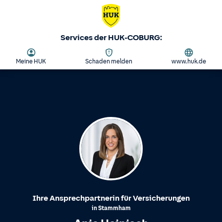
Services der HUK-COBURG:
Meine HUK
Schaden melden
www.huk.de
Ihre Ansprechpartnerin für Versicherungen
in
Stammham