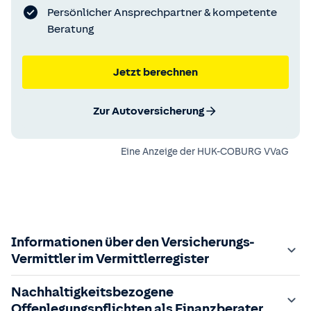
Persönlicher Ansprechpartner & kompetente
Beratung
Jetzt berechnen
Zur Autoversicherung
Eine Anzeige der
HUK-COBURG VVaG
Informationen über den Versicherungs-
Vermittler im Vermittlerregister
Zuständige Aufsichtsbehörde:
Nachhaltigkeitsbezogene
Der Vermittler ist gebundener Versicherungsvermittler
Offenlegungspflichten als Finanzberater