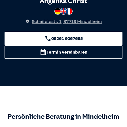
Spricht
Angelika Christ
Deutsch
Englisch
Französisch
Scheifelestr. 1
,
87719
Mindelheim
08261 6067665
Termin vereinbaren
Persönliche Beratung in
Mindelheim