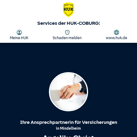
Services der HUK-COBURG:
Meine HUK
Schaden melden
www.huk.de
Ihre Ansprechpartnerin für Versicherungen
in
Mindelheim