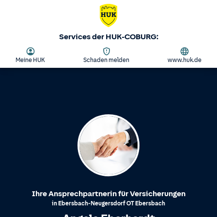
Services der HUK-COBURG:
Meine HUK
Schaden melden
www.huk.de
Ihre Ansprechpartnerin für Versicherungen
in
Ebersbach-Neugersdorf
OT
Ebersbach