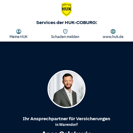
Services der HUK-COBURG:
Meine HUK
Schaden melden
www.huk.de
Ihr Ansprechpartner für Versicherungen
in
Warendorf