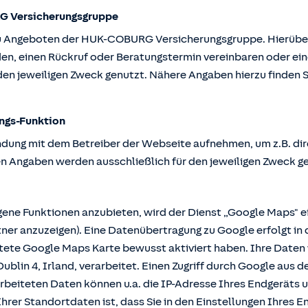
G Versicherungsgruppe
u Angeboten der HUK-COBURG Versicherungsgruppe. Hierüber k
en, einen Rückruf oder Beratungstermin vereinbaren oder ein
en jeweiligen Zweck genutzt. Nähere Angaben hierzu finden S
ngs-Funktion
ndung mit dem Betreiber der Webseite aufnehmen, um z.B. dir
n Angaben werden ausschließlich für den jeweiligen Zweck g
e Funktionen anzubieten, wird der Dienst „Google Maps" ei
r anzuzeigen). Eine Datenübertragung zu Google erfolgt in 
ttete Google Maps Karte bewusst aktiviert haben. Ihre Date
ublin 4, Irland, verarbeitet. Einen Zugriff durch Google aus 
rbeiteten Daten können u.a. die IP-Adresse Ihres Endgeräts 
hrer Standortdaten ist, dass Sie in den Einstellungen Ihres En