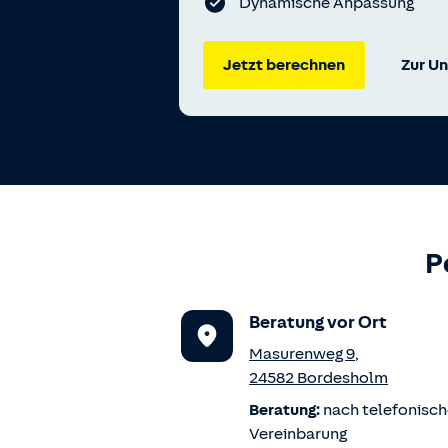
Dynamische Anpassung
Jetzt berechnen
Zur Un
P
Beratung vor Ort
Masurenweg 9
,
24582
Bordesholm
Beratung:
nach telefonisch
Vereinbarung