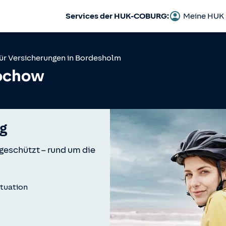
Services der HUK-COBURG:
Meine HUK
ür Versicherungen in
Bordesholm
ochow
g
 geschützt – rund um die
ituation
n