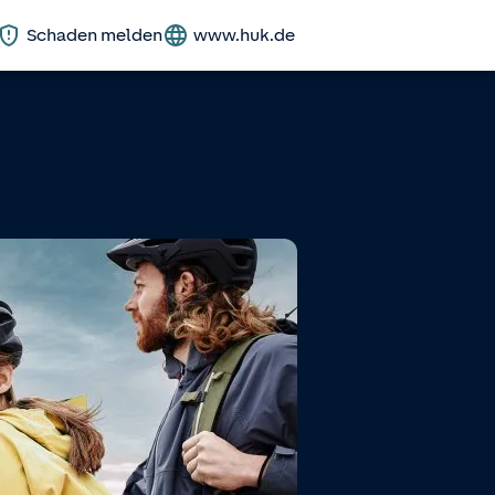
Schaden melden
www.huk.de