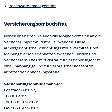
Die berufsrechtlichen Regelungen können über die vom
Beschwerdemanagement
Bundesministerium der Justiz und von der juris GmbH
betriebene Homepage
www.gesetze-im-internet.de
eingesehen und abgerufen werden.
Versicherungsombudsfrau
Neben uns haben Sie auch die Möglichkeit sich an die
Versicherungsombudsfrau zu wenden. Diese
außergerichtliche Schlichtungsstelle vermittelt bei
Meinungsverschiedenheiten zwischen Kunden und
Versicherern. Die Ombudsfrau für Versicherungen ist
eine unabhängige und für Verbraucher kostenfrei
arbeitende Schlichtungsstelle.
Versicherungsombudsmann e.V.
Postfach 080632,
10006 Berlin
Tel.
0800 3696000
*
Fax 0800 3699000*