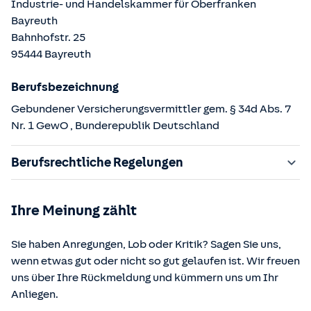
Industrie- und Handelskammer für Oberfranken
Bayreuth
Bahnhofstr.
25
95444
Bayreuth
Berufsbezeichnung
Gebundener Versicherungsvermittler gem. § 34d Abs. 7
Nr. 1 GewO
, Bunderepublik Deutschland
Berufsrechtliche Regelungen
§ 34d Gewerbeordnung (GewO)
Ihre Meinung zählt
§§ 59 – 68 Gesetz über den Versicherungsvertrag
(VVG)
Sie haben Anregungen, Lob oder Kritik? Sagen Sie uns,
§ 48b Versicherungsaufsichtsgesetz (VAG)
wenn etwas gut oder nicht so gut gelaufen ist. Wir freuen
Verordnung über die Versicherungsvermittlung und -
uns über Ihre Rückmeldung und kümmern uns um Ihr
beratung (VersVermV)
Anliegen.