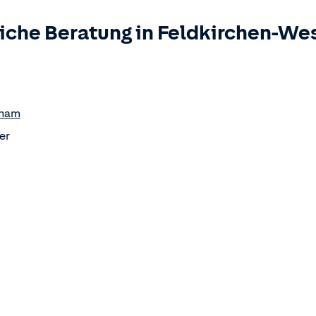
iche Beratung in
Feldkirchen-We
rham
er