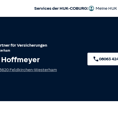
Services der HUK-COBURG:
Meine HUK
rtner für Versicherungen
terham
 Hoffmeyer
08063 42
3620
Feldkirchen-Westerham