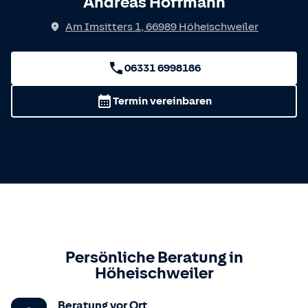
Andreas Hoffmann
Am Imsitters 1
,
66989
Höheischweiler
06331 6998186
Termin vereinbaren
Persönliche Beratung in
Höheischweiler
Beratung vor Ort