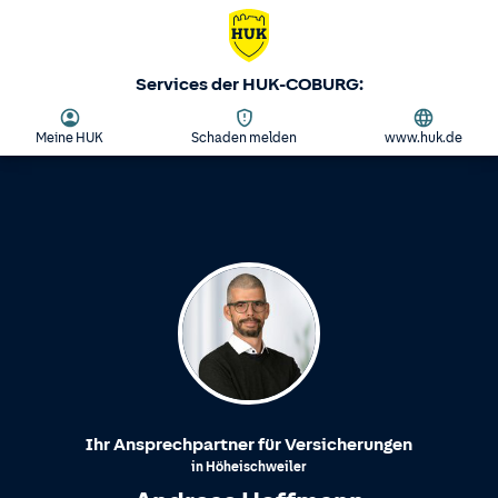
Services der HUK-COBURG:
Meine HUK
Schaden melden
www.huk.de
Ihr Ansprechpartner für Versicherungen
in
Höheischweiler