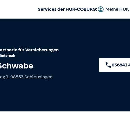
Services der HUK-COBURG:
Meine HUK
artnerin für Versicherungen
Hinternah
Schwabe
036841 
eg 1
,
98553
Schleusingen