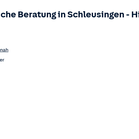
iche Beratung in
Schleusingen
-
H
rnah
er