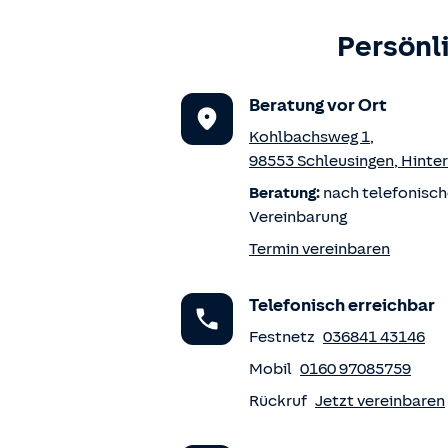
Persönl
Beratung vor Ort
Kohlbachsweg 1
,
98553
Schleusingen
,
Hinte
Beratung:
nach telefonisch
Vereinbarung
Termin vereinbaren
Telefonisch erreichbar
Festnetz
036841 43146
Mobil
0160 97085759
Rückruf
Jetzt vereinbaren