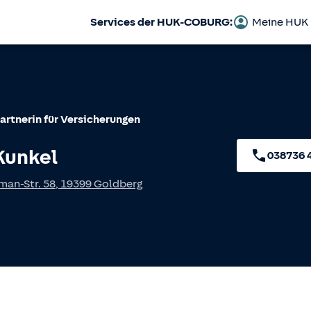
Services der HUK-COBURG:
Meine HUK
artnerin für Versicherungen
Kunkel
038736 
man-Str. 58
,
19399
Goldberg