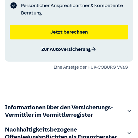
Persönlicher Ansprechpartner & kompetente
Beratung
Jetzt berechnen
Zur Autoversicherung
Eine Anzeige der
HUK-COBURG VVaG
Informationen über den Versicherungs-
Vermittler im Vermittlerregister
Zuständige Aufsichtsbehörde:
Nachhaltigkeitsbezogene
Der Vermittler ist gebundener Versicherungsvermittler
Offenlegungspflichten als Finanzberater