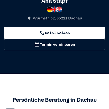
Spricht
Ana Stapf
Deutsch
Englisch
Kroatisch
Würmstr. 32
,
85221
Dachau
08131 321433
Termin vereinbaren
Persönliche Beratung in
Dachau