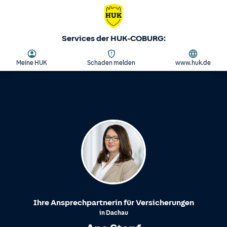
Services der HUK-COBURG:
Meine HUK
Schaden melden
www.huk.de
Ihre Ansprechpartnerin für Versicherungen
in
Dachau