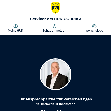
Services der HUK-COBURG:
Meine HUK
Schaden melden
www.huk.de
Ihr Ansprechpartner für Versicherungen
in
Dinslaken
OT
Innenstadt