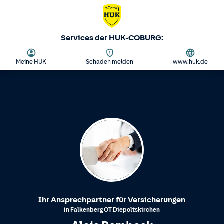
Services der HUK-COBURG:
Meine HUK
Schaden melden
www.huk.de
Ihr Ansprechpartner für Versicherungen
in
Falkenberg
OT
Diepoltskirchen