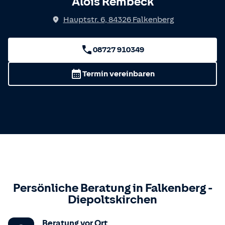
Alois Rembeck
Hauptstr. 6
,
84326
Falkenberg
08727 910349
Termin vereinbaren
Persönliche Beratung in
Falkenberg
-
Diepoltskirchen
Beratung vor Ort