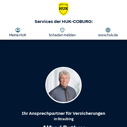
Services der HUK-COBURG:
Meine HUK
Schaden melden
www.huk.de
Ihr Ansprechpartner für Versicherungen
in
Straubing