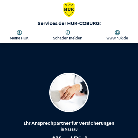
Services der HUK-COBURG:
Meine HUK
Schaden melden
www.huk.de
Ihr Ansprechpartner für Versicherungen
in
Nassau