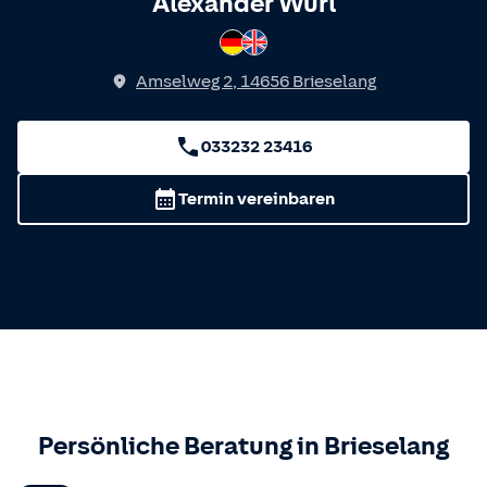
Spricht
Alexander Wurl
Deutsch
Englisch
Amselweg 2
,
14656
Brieselang
033232 23416
Termin vereinbaren
Persönliche Beratung in
Brieselang