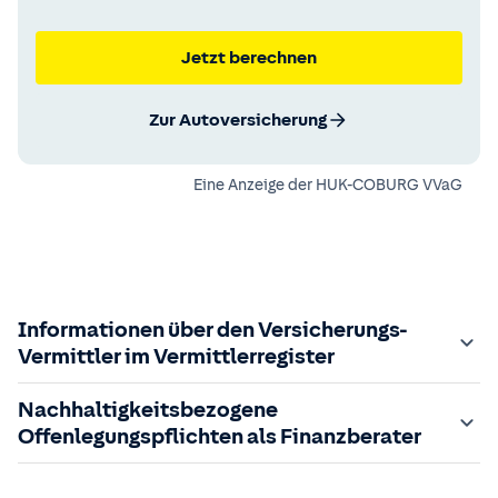
Jetzt berechnen
Zur Autoversicherung
Eine Anzeige der
HUK-COBURG VVaG
Informationen über den Versicherungs-
Vermittler im Vermittlerregister
Zuständige Aufsichtsbehörde:
Nachhaltigkeitsbezogene
Der Vermittler ist gebundener Versicherungsvermittler
Offenlegungspflichten als Finanzberater
gem. §34d GewO, bei der zuständigen IHK gemeldet und
in das
Im Folgenden finden Sie die gesetzlich geforderten
Vermittlerregister
eingetragen.