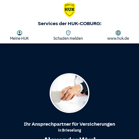
Services der HUK-COBURG:
Meine HUK
Schaden melden
www.huk.de
Ihr Ansprechpartner für Versicherungen
in
Brieselang