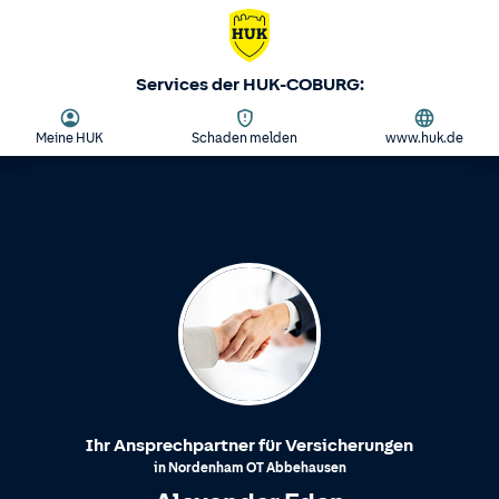
Services der HUK-COBURG:
Meine HUK
Schaden melden
www.huk.de
Ihr Ansprechpartner für Versicherungen
in
Nordenham
OT
Abbehausen