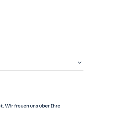
t. Wir freuen uns über Ihre
er juris GmbH betriebene Homepage