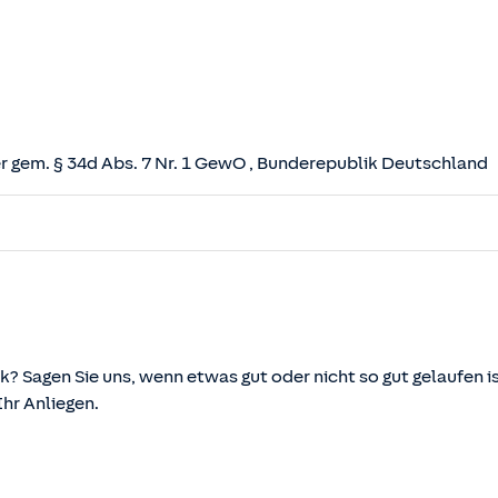
 gem. § 34d Abs. 7 Nr. 1 GewO
, Bunderepublik Deutschland
herungsvertrag (VVG)
tz (VAG)
svermittlung und -beratung (VersVermV)
k? Sagen Sie uns, wenn etwas gut oder nicht so gut gelaufen is
r Anliegen.
önnen über die vom Bundesministerium der Justiz und von d
ehen und abgerufen werden.