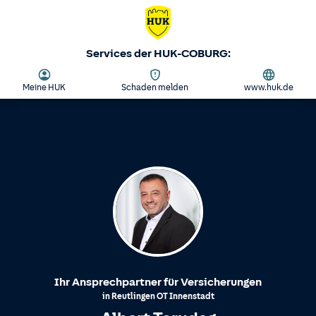
Services der HUK-COBURG:
Meine HUK
Schaden melden
www.huk.de
Ihr Ansprechpartner für Versicherungen
in
Reutlingen
OT
Innenstadt