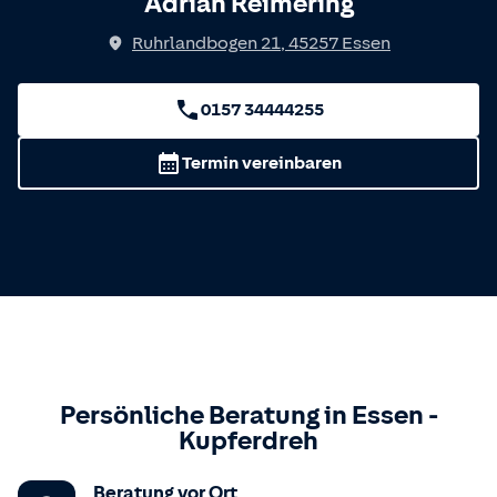
Adrian Reimering
Ruhrlandbogen 21
,
45257
Essen
0157 34444255
Termin vereinbaren
Persönliche Beratung in
Essen
-
Kupferdreh
Beratung vor Ort