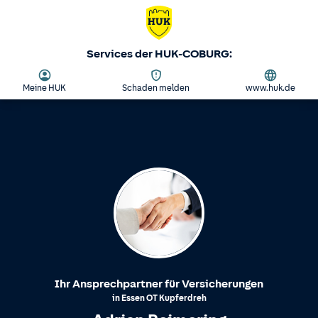
Services der HUK-COBURG:
Meine HUK
Schaden melden
www.huk.de
Ihr Ansprechpartner für Versicherungen
in
Essen
OT
Kupferdreh