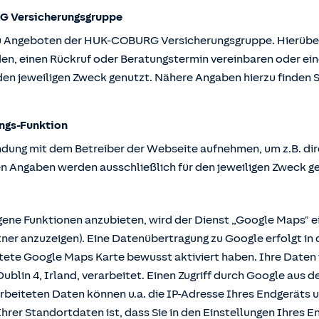
G Versicherungsgruppe
u Angeboten der HUK-COBURG Versicherungsgruppe. Hierüber k
en, einen Rückruf oder Beratungstermin vereinbaren oder ein
en jeweiligen Zweck genutzt. Nähere Angaben hierzu finden S
ngs-Funktion
ndung mit dem Betreiber der Webseite aufnehmen, um z.B. dir
n Angaben werden ausschließlich für den jeweiligen Zweck g
e Funktionen anzubieten, wird der Dienst „Google Maps" ei
r anzuzeigen). Eine Datenübertragung zu Google erfolgt in 
ttete Google Maps Karte bewusst aktiviert haben. Ihre Date
ublin 4, Irland, verarbeitet. Einen Zugriff durch Google aus 
rbeiteten Daten können u.a. die IP-Adresse Ihres Endgeräts 
hrer Standortdaten ist, dass Sie in den Einstellungen Ihres En