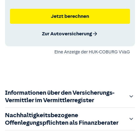
Jetzt berechnen
Zur Autoversicherung
Eine Anzeige der
HUK-COBURG VVaG
Informationen über den Versicherungs-
Vermittler im Vermittlerregister
Zuständige Aufsichtsbehörde:
Nachhaltigkeitsbezogene
Der Vermittler ist gebundener Versicherungsvermittler
Offenlegungspflichten als Finanzberater
gem. §34d GewO, bei der zuständigen IHK gemeldet und
in das
Im Folgenden finden Sie die gesetzlich geforderten
Vermittlerregister
eingetragen.