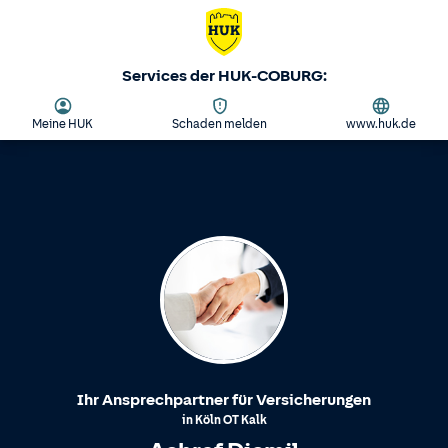
Services der HUK-COBURG:
Meine HUK
Schaden melden
www.huk.de
Ihr Ansprechpartner für Versicherungen
in
Köln
OT
Kalk