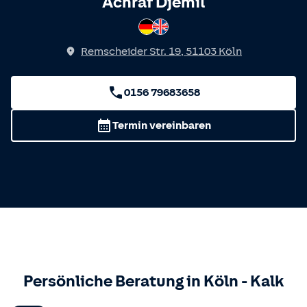
Spricht
Achraf Djemil
Deutsch
Englisch
Remscheider Str. 19
,
51103
Köln
0156 79683658
Termin vereinbaren
Persönliche Beratung in
Köln
-
Kalk