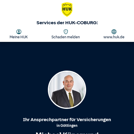
Services der HUK-COBURG:
Meine HUK
Schaden melden
www.huk.de
Ihr Ansprechpartner für Versicherungen
in
Göttingen