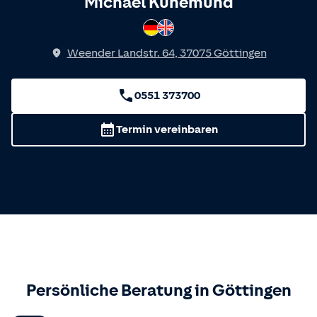
Spricht
Michael Künemund
Deutsch
Englisch
Weender Landstr. 64
,
37075
Göttingen
0551 373700
Termin vereinbaren
Persönliche Beratung in
Göttingen