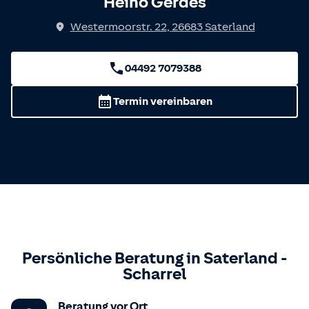
Heino Gerdes
Westermoorstr. 22
,
26683
Saterland
04492 7079388
Termin vereinbaren
Persönliche Beratung in
Saterland
-
Scharrel
Beratung vor Ort