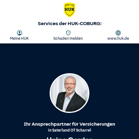
Services der HUK-COBURG:
Meine HUK
Schaden melden
www.huk.de
Ihr Ansprechpartner für Versicherungen
in
Saterland
OT
Scharrel