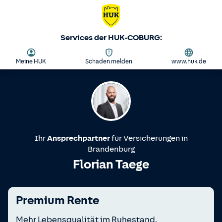
Services der HUK-COBURG:
Meine HUK
Schaden melden
www.huk.de
Ihr
Ansprechpartner
für Versicherungen in
Brandenburg
Florian Taege
Premium Rente
Mehr Lebensqualität im Ruhestand.