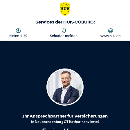
Services der HUK-COBURG:
Meine HUK
Schaden melden
www.huk.de
Ihr Ansprechpartner für Versicherungen
in
Neubrandenburg
OT
Katharinenviertel