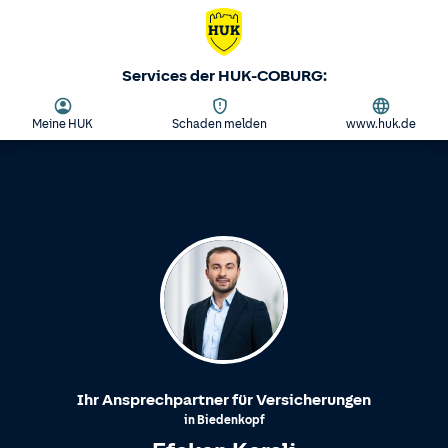
Services der HUK-COBURG:
Meine HUK
Schaden melden
www.huk.de
Ihr Ansprechpartner für Versicherungen
in
Biedenkopf