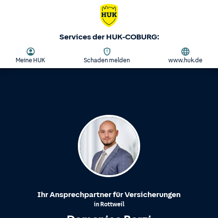
Services der HUK-COBURG:
Meine HUK
Schaden melden
www.huk.de
Ihr Ansprechpartner für Versicherungen
in
Rottweil