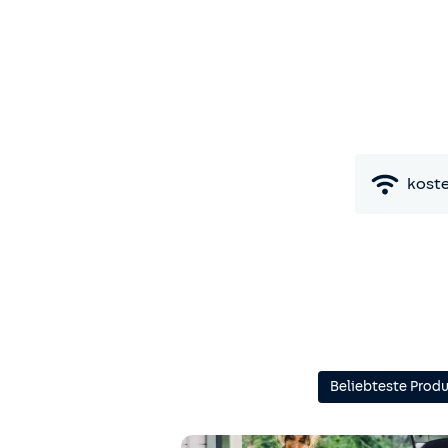
kost
Beliebteste Prod