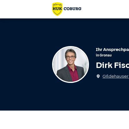
Ihr Ansprechpa
in
Gronau
Dirk Fis
Gildehauser 