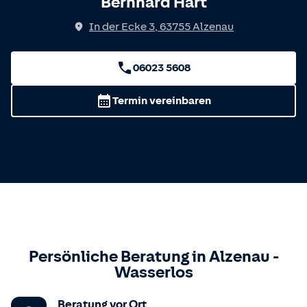
Bernhard Hart
In der Ecke 3
,
63755
Alzenau
06023 5608
Termin vereinbaren
Persönliche Beratung in
Alzenau
-
Wasserlos
Beratung vor Ort