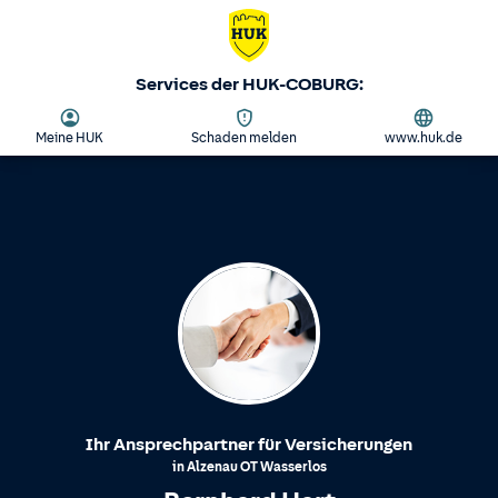
Services der HUK-COBURG:
Meine HUK
Schaden melden
www.huk.de
Ihr Ansprechpartner für Versicherungen
in
Alzenau
OT
Wasserlos