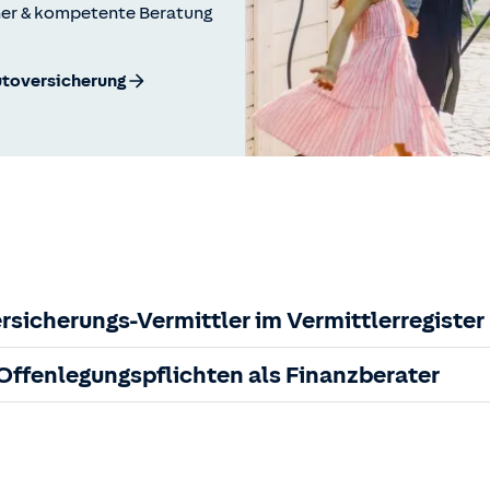
ner & kompetente Beratung
utoversicherung
rsicherungs-Vermittler im Vermittlerregister
ffenlegungspflichten als Finanzberater
cherungsvermittler gem. §34d GewO, bei der zuständigen IHK
lich geforderten Informationen zu nachhaltigkeitsbezogenen 
PH0-33
sowie die zuständige Behörde ist einsehbar unter: