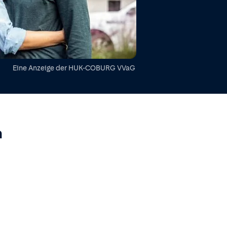
Eine Anzeige der
HUK-COBURG VVaG
h