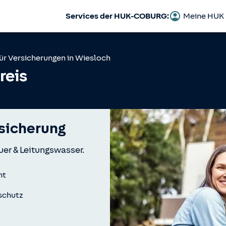
Services der HUK-COBURG:
Meine HUK
ür Versicherungen in
Wiesloch
reis
icherung
uer & Leitungswasser.
nt
schutz